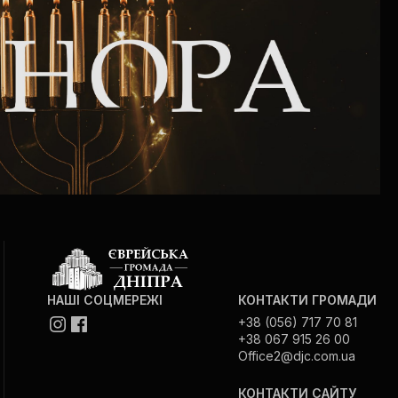
Сайт громади
Музей «Пам’ять єврейського народу в
Голокост в Україні»
Меморіал пам’яті жертвам Голокосту
Програма реабілітації колишніх
ув’язнених
Газета «Шабат шалом»
НАШІ СОЦМЕРЕЖІ
КОНТАКТИ ГРОМАДИ
+38 (056) 717 70 81
Великий брат — велика сестра
+38 067 915 26 00
Office2@djc.com.ua
КОНТАКТИ САЙТУ