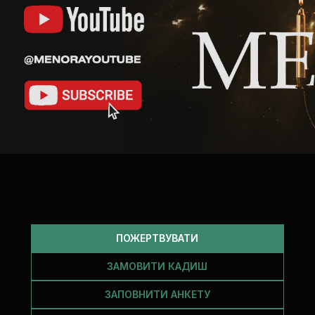
інтереси кожного при формуванні
наших пропозицій.
Будь ласка,
підтвердіть свою згоду, щоб ми
могли бути ще ближчими та
кориснішими для вас.
*
Я, відповідно до вказаної мною
інформації для створення бази даних
Єврейської громади Дніпра,
керуючись Законом України «Про
захист персональних даних», надаю
Єврейській релігійній громаді Дніпра
ПОЖЕРТВУВАТИ
дозвіл на обробку моїх персональних
даних (відомостей та сукупностей
ЗАМОВИТИ КАДИШ
відомостей про мене).
ЗАПОВНИТИ АНКЕТУ