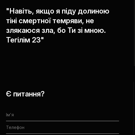
"Навіть, якщо я піду долиною
тіні смертної темряви, не
злякаюся зла, бо Ти зі мною.
Тегілім 23"
Є питання?