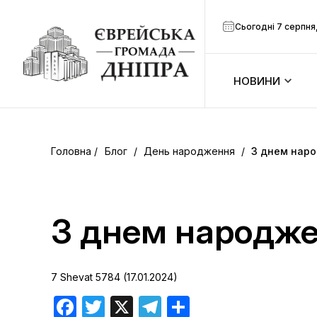
Сьогодні 7 серпня
НОВИНИ
ook
Календар
r
Блог
/
День народження
/
З днем наро
Анонси
ram
Зманим
З днем народже
итися
Розклад м
7 Shevat 5784 (17.01.2024)
Канал Мен
Facebook
Twitter
X
Telegram
Поділитися