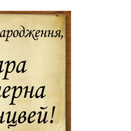
Будинок для літніх людей «Бейт Барух»
DJCY-STL
Menorah Community
Пансіон для дівчаток «Байт леБанот»
Пансіон для хлопчиків «Байт леБанім»
Миква
Хевра Кадиша