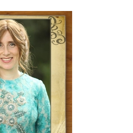
Будинок для літніх людей «Бейт Барух»
DJCY-STL
Menorah Community
Пансіон для дівчаток «Байт леБанот»
Пансіон для хлопчиків «Байт леБанім»
Миква
Хевра Кадиша