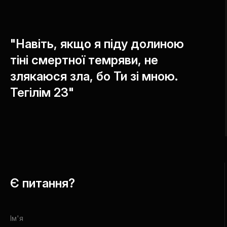
"Навіть, якщо я піду долиною
тіні смертної темряви, не
злякаюся зла, бо Ти зі мною.
Тегілім 23"
Є питання?