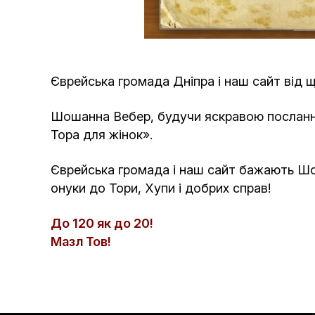
Єврейська громада Дніпра і наш сайт від
Шошанна Вебер, будучи яскравою посланни
Тора для жінок».
Єврейська громада і наш сайт бажають Шоша
онуки до Тори, Хупи і добрих справ!
До 120 як до 20!
Мазл Тов!