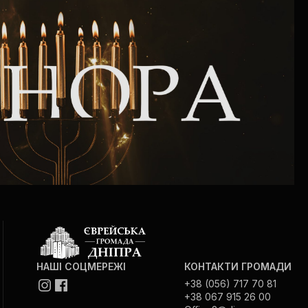
Сайт громади
Музей «Пам’ять єврейського народу в
Голокост в Україні»
Меморіал пам’яті жертвам Голокосту
Програма реабілітації колишніх
ув’язнених
Газета «Шабат шалом»
Великий брат — велика сестра
НАШІ СОЦМЕРЕЖІ
КОНТАКТИ ГРОМАДИ
+38 (056) 717 70 81
+38 067 915 26 00