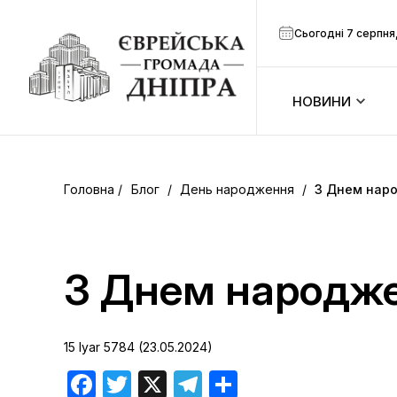
Сьогодні 7 серпня
НОВИНИ
ook
Календар
r
Блог
/
День народження
/
З Днем нар
Анонси
ram
Зманим
З Днем народже
итися
Розклад м
15 Iyar 5784 (23.05.2024)
Канал Мен
Facebook
Twitter
X
Telegram
Поділитися