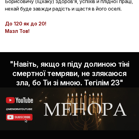
Борисовичу (Іцхаку) здоров’я, успіхів и плідної праці,
Чоловік
нехай буде завжди радість и щастя в його оселі.
Жінка
До 120 як до 20!
Я єврей за
Мазл Тов!
Мамою
Татом
Обидва батьки
"Навіть, якщо я піду долиною тіні
Інше
смертної темряви, не злякаюся
Телефон
зла, бо Ти зі мною. Тегілім 23"
У вас є діти?