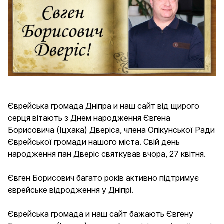
Ваше ПІБ
Єврейське ім'я
Дата народження за григоріанським
календарем
Єврейська громада Дніпра и наш сайт від щирого
серця вітають з Днем народження Євгена
Борисовича (Іцхака) Дверіса, члена Опікунської Ради
Єврейської громади нашого міста. Свій день
Дата народження за єврейським
народження пан Дверіс святкував вчора, 27 квітня.
календарем
Євген Борисович багато років активно підтримує
єврейське відродження у Дніпрі.
Ваша стать
Єврейська громада и наш сайт бажають Євгену