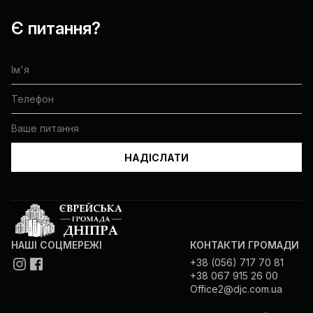
Дорогі друзі! Для того щоб ми могли
пропонувати вам найактуальніші заходи
Є питання?
та корисну інформацію, нам важлива
ваша згода на зв'язок. Це дозволить
нашим консультантам дізнатися трохи
більше про вашу родину, щоб
враховувати вік та інтереси кожного при
формуванні наших пропозицій.
Будь
ласка, підтвердіть свою згоду, щоб ми
могли бути ще ближчими та
кориснішими для вас.
*
Я, відповідно до вказаної мною
інформації для створення бази даних
Єврейської громади Дніпра, керуючись
НАШІ СОЦМЕРЕЖІ
КОНТАКТИ ГРОМАДИ
Законом України «Про захист
+38 (056) 717 70 81
+38 067 915 26 00
персональних даних», надаю Єврейській
Office2@djc.com.ua
релігійній громаді Дніпра дозвіл на
обробку моїх персональних даних