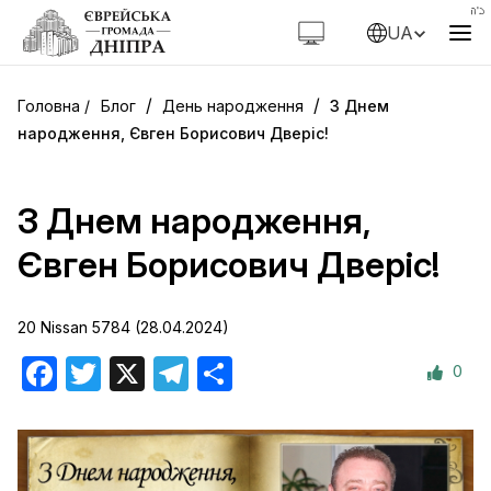
UA
/
/
Блог
День народження
З Днем
народження, Євген Борисович Дверіс!
З Днем народження,
Євген Борисович Дверіс!
20 Nissan 5784 (28.04.2024)
0
Facebook
Twitter
X
Telegram
Поділитися
Email