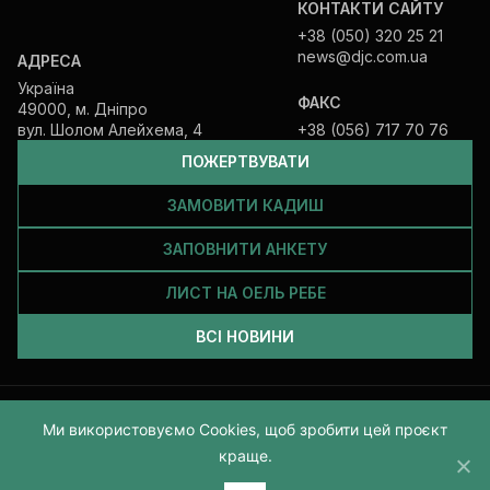
КОНТАКТИ САЙТУ
(відомостей та сукупностей відомостей
+38 (050) 320 25 21
про мене).
news@djc.com.ua
АДРЕСА
Україна
ФАКС
49000, м. Дніпро
ПІДПИСАТИСЬ
вул. Шолом Алейхема, 4
+38 (056) 717 70 76
ПОЖЕРТВУВАТИ
ЗАМОВИТИ КАДИШ
ЗАПОВНИТИ АНКЕТУ
ЛИСТ НА ОЕЛЬ РЕБЕ
ВСІ НОВИНИ
Усі права захищені та належать Єврейській громаді Дніпра
Ми використовуємо Cookies, щоб зробити цей проєкт
2026
краще.