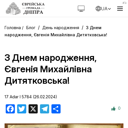
UA
/
/
Блог
День народження
З Днем
народження, Євгенія Михайлівна Дитятковська!
З Днем народження,
Євгенія Михайлівна
Дитятковська!
17 Adar I 5784 (26.02.2024)
0
Facebook
Twitter
X
Telegram
Поділитися