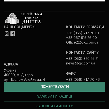
Єврейської громади Дніпра, керуючись
Законом України «Про захист
персональних даних», надаю Єврейській
релігійній громаді Дніпра дозвіл на
обробку моїх персональних даних
НАШІ СОЦМЕРЕЖІ
КОНТАКТИ ГРОМАДИ
(відомостей та сукупностей відомостей
+38 (056) 717 70 81
про мене).
+38 067 915 26 00
Office2@djc.com.ua
ПІДПИСАТИСЬ
КОНТАКТИ САЙТУ
+38 (050) 320 25 21
news@djc.com.ua
АДРЕСА
Україна
ФАКС
49000, м. Дніпро
вул. Шолом Алейхема, 4
+38 (056) 717 70 76
ПОЖЕРТВУВАТИ
ЗАМОВИТИ КАДИШ
ЗАПОВНИТИ АНКЕТУ