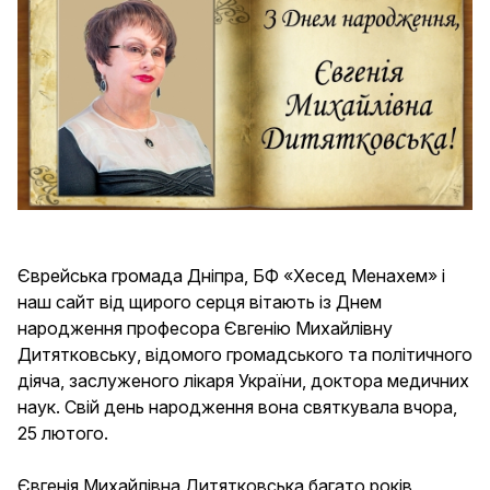
Email
Ваше ПІБ
Єврейське ім'я
Єврейська громада Дніпра, БФ «Хесед Менахем» і
наш сайт від щирого серця вітають із Днем
Дата народження за григоріанським
народження професора Євгенію Михайлівну
календарем
Дитятковську, відомого громадського та політичного
діяча, заслуженого лікаря України, доктора медичних
наук. Свій день народження вона святкувала вчора,
25 лютого.
Дата народження за єврейським
календарем
Євгенія Михайлівна Дитятковська багато років