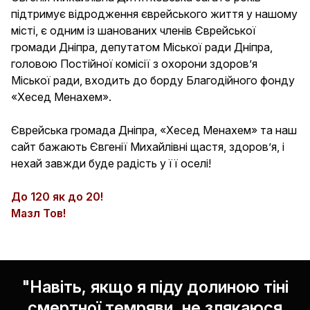
підтримує відродження єврейського життя у нашому
місті, є одним із шанованих членів Єврейської
громади Дніпра, депутатом Міської ради Дніпра,
Ваша стать
головою Постійної комісії з охорони здоров’я
Чоловік
Міської ради, входить до борду Благодійного фонду
«Хесед Менахем».
Жінка
Єврейська громада Дніпра, «Хесед Менахем» та наш
Я єврей за
сайт бажають Євгенії Михайлівні щастя, здоров’я, і
Мамою
нехай завжди буде радість у її оселі!
Татом
До 120 як до 20!
Обидва батьки
Мазл Тов!
Інше
Телефон
"Навіть, якщо я піду долиною тіні
смертної темряви, не злякаюся