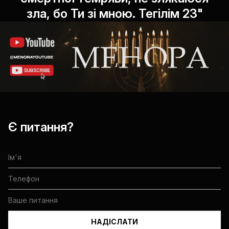
У вас є діти?
зла, бо Ти зі мною. Тегілім 23"
Дорогі друзі! Для того щоб ми могли
пропонувати вам найактуальніші заходи
та корисну інформацію, нам важлива
ваша згода на зв'язок. Це дозволить
нашим консультантам дізнатися трохи
більше про вашу родину, щоб
Є питання?
враховувати вік та інтереси кожного при
формуванні наших пропозицій.
Будь
ласка, підтвердіть свою згоду, щоб ми
могли бути ще ближчими та
кориснішими для вас.
*
Я, відповідно до вказаної мною
інформації для створення бази даних