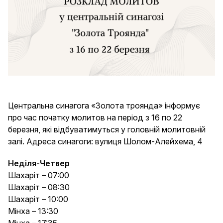
Email
Ваше ПІБ
Центральна синагога «Золота троянда» інформує
про час початку молитов на період з 16 по 22
Єврейське ім'я
березня, які відбуватимуться у головній молитовній
залі. Адреса синагоги: вулиця Шолом-Алейхема, 4
Неділя-Четвер
Дата народження за григоріанським
Шахаріт – 07:00
календарем
Шахаріт – 08:30
Шахаріт – 10:00
Мінха – 13:30
Мінха – 17:35