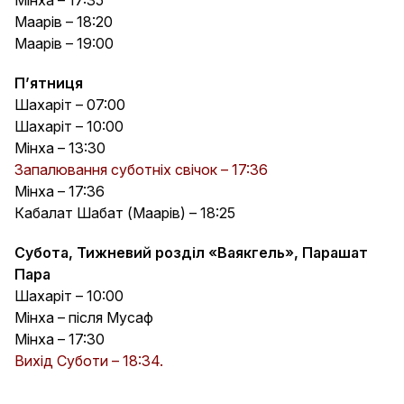
Дата народження за єврейським
Маарів – 18:20
календарем
Маарів – 19:00
П’ятниця
Шахаріт – 07:00
Ваша стать
Шахаріт – 10:00
Чоловік
Мінха – 13:30
Жінка
Запалювання суботніх свічок – 17:36
Мінха – 17:36
Я єврей за
Кабалат Шабат (Маарів) – 18:25
Мамою
Субота, Тижневий розділ «Ваякгель», Парашат
Татом
Пара
Шахаріт – 10:00
Обидва батьки
Мінха – після Мусаф
Інше
Мінха – 17:30
Вихід Суботи – 18:34.
Телефон