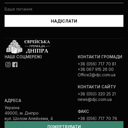
*
Я, відповідно до вказаної мною
інформації для створення бази даних
Єврейської громади Дніпра, керуючись
Законом України «Про захист
персональних даних», надаю Єврейській
релігійній громаді Дніпра дозвіл на
обробку моїх персональних даних
(відомостей та сукупностей відомостей
про мене).
НАШІ СОЦМЕРЕЖІ
КОНТАКТИ ГРОМАДИ
+38 (056) 717 70 81
+38 067 915 26 00
ПІДПИСАТИСЬ
Office2@djc.com.ua
КОНТАКТИ САЙТУ
+38 (050) 320 25 21
news@djc.com.ua
АДРЕСА
Україна
ФАКС
49000, м. Дніпро
вул. Шолом Алейхема, 4
+38 (056) 717 70 76
ПОЖЕРТВУВАТИ