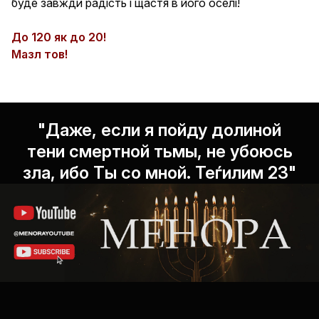
буде завжди радість і щастя в його оселі!
До 120 як до 20!
Мазл тов!
"Даже, если я пойду долиной
тени смертной тьмы, не убоюсь
зла, ибо Ты со мной. Теѓилим 23"