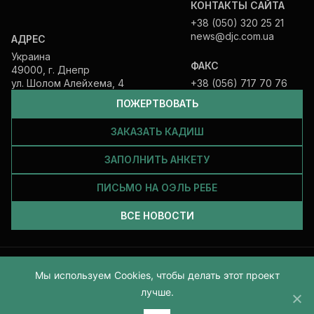
КОНТАКТЫ САЙТА
+38 (050) 320 25 21
news@djc.com.ua
АДРЕС
Украина
ФАКС
49000, г. Днепр
ул. Шолом Алейхема, 4
+38 (056) 717 70 76
ПОЖЕРТВОВАТЬ
ЗАКАЗАТЬ КАДИШ
ЗАПОЛНИТЬ АНКЕТУ
ПИСЬМО НА ОЭЛЬ РЕБЕ
ВСЕ НОВОСТИ
Все права защищены и принадлежат Еврейской общине Днепра.
Мы используем Cookies, чтобы делать этот проект
2026
лучше.