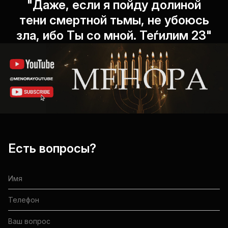
"Даже, если я пойду долиной
тени смертной тьмы, не убоюсь
зла, ибо Ты со мной. Теѓилим 23"
Есть вопросы?