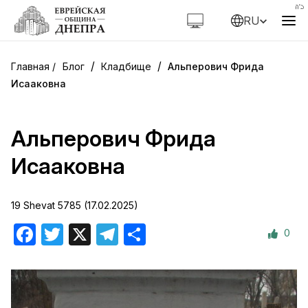
RU
/
/
Блог
Кладбище
Альперович Фрида
Исааковна
Альперович Фрида
Исааковна
19 Shevat 5785 (17.02.2025)
0
Facebook
Twitter
X
Telegram
Отправить