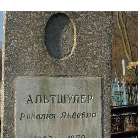
Дополнительны
востей
Сайт общины
Кашрут
ия
Контакты
Бар Мицва
Сервисы
Бат Мицва
Еврейский медицинский центр JMC
Брит Мила
Кошерный супермаркет «Kosher de
Миква
Luxe»
Шаббат
Ресторан RestArt
Мезуза
”Хумус” бар
Тфилин