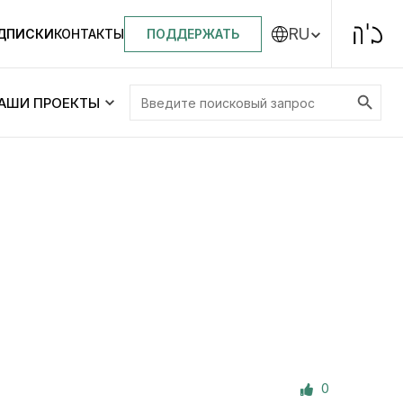
RU
ПОДДЕРЖАТЬ
ОДПИСКИ
КОНТАКТЫ
Search Button
Search
АШИ ПРОЕКТЫ
for:
Центральная синагога «Золотая Роза»
Менора
ity
Еврейский медицинский центр JMC
Днепровский лицей №144 им. Леви
ей №144 им. Леви
Ицхака Шнеерсона
на
0
Детские садики и ясли
и ясли