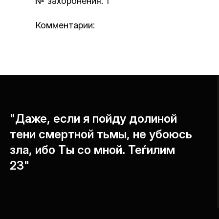
№ захоронения: 1
Комментарии:
"Даже, если я пойду долиной
тени смертной тьмы, не убоюсь
зла, ибо Ты со мной. Теѓилим
23"