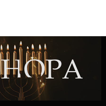
Интернет сайт общины
Музей «Память еврейского народа в
Холокост в Украине»
Мемориал памяти жертвам Холокоста
Программа реабилитации бывших
заключенных
Газета «Шабат шалом»
Большой брат – большая сестра