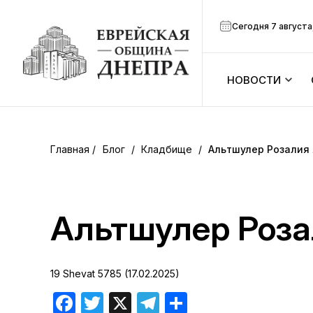
Сегодня 7 августа
НОВОСТИ
ook
Календарь
r
Блог
/
Кладбище
/
Альтшулер Розалия
Анонсы
ram
Зманим
Альтшулер Роза
вить
Расписание
19 Shevat 5785 (17.02.2025)
Канал Мено
Facebook
Twitter
X
Telegram
Отправить