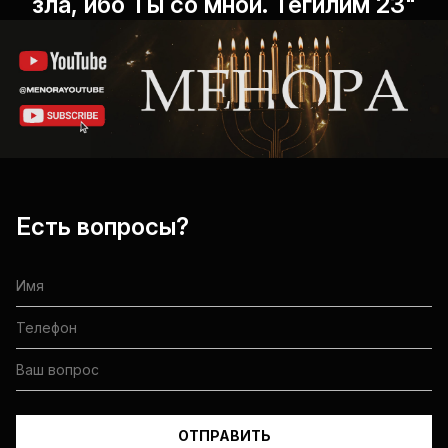
зла, ибо Ты со мной. Теѓилим 23"
Есть вопросы?