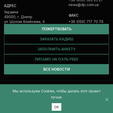
news@djc.com.ua
АДРЕС
Украина
ФАКС
49000, г. Днепр
ул. Шолом Алейхема, 4
+38 (056) 717 70 76
ПОЖЕРТВОВАТЬ
ЗАКАЗАТЬ КАДИШ
ЗАПОЛНИТЬ АНКЕТУ
ПИСЬМО НА ОЭЛЬ РЕБЕ
ВСЕ НОВОСТИ
Все права защищены и принадлежат Еврейской общине Днепра.
Мы используем Cookies, чтобы делать этот проект
2026
лучше.
ОК