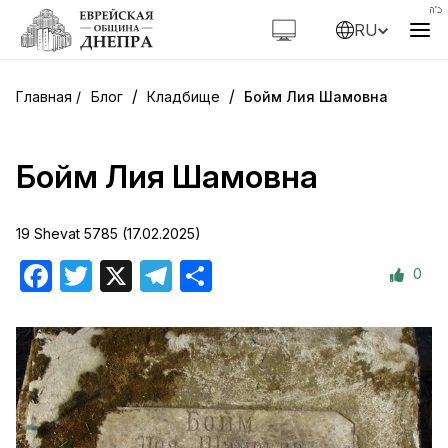
RU
/
/
Блог
Кладбище
Бойм Лия Шамовна
Бойм Лия Шамовна
19 Shevat 5785 (17.02.2025)
0
Facebook
Twitter
X
Telegram
Отправить