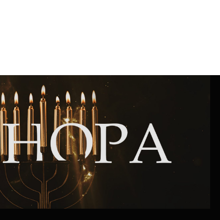
Интернет сайт общины
Музей «Память еврейского народа в
Холокост в Украине»
Мемориал памяти жертвам Холокоста
Программа реабилитации бывших
заключенных
Газета «Шабат шалом»
Большой брат – большая сестра