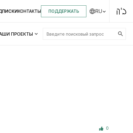
RU
ПОДДЕРЖАТЬ
ОДПИСКИ
КОНТАКТЫ
Search Button
Search
АШИ ПРОЕКТЫ
for:
Центральная синагога «Золотая Роза»
Менора
ity
Еврейский медицинский центр JMC
Днепровский лицей №144 им. Леви
ей №144 им. Леви
Ицхака Шнеерсона
на
0
Детские садики и ясли
и ясли