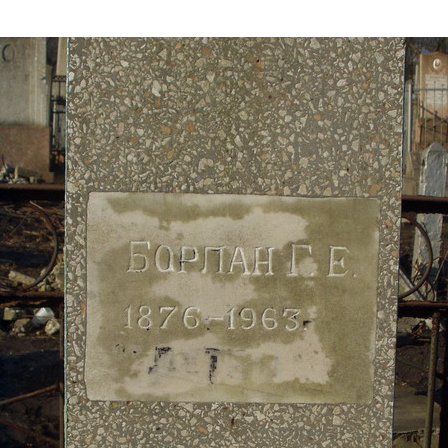
Дополнительны
востей
Сайт общины
Кашрут
ия
Контакты
Бар Мицва
Сервисы
Бат Мицва
Еврейский медицинский центр JMC
Брит Мила
Кошерный супермаркет «Kosher de
Миква
Luxe»
Шаббат
Ресторан RestArt
Мезуза
”Хумус” бар
Тфилин