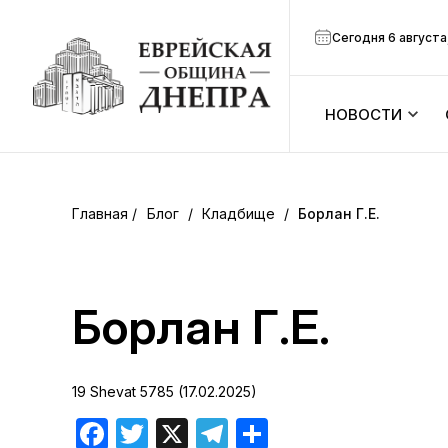
Сегодня 6 августа
НОВОСТИ
ook
Календарь
r
Блог
/
Кладбище
/
Борлан Г.Е.
Анонсы
ram
Зманим
Борлан Г.Е.
вить
Расписание
19 Shevat 5785 (17.02.2025)
Канал Мено
Facebook
Twitter
X
Telegram
Отправить