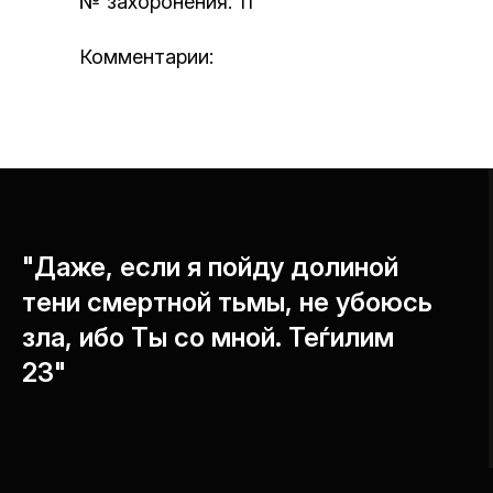
№ захоронения: 11
Комментарии:
"Даже, если я пойду долиной
тени смертной тьмы, не убоюсь
зла, ибо Ты со мной. Теѓилим
23"