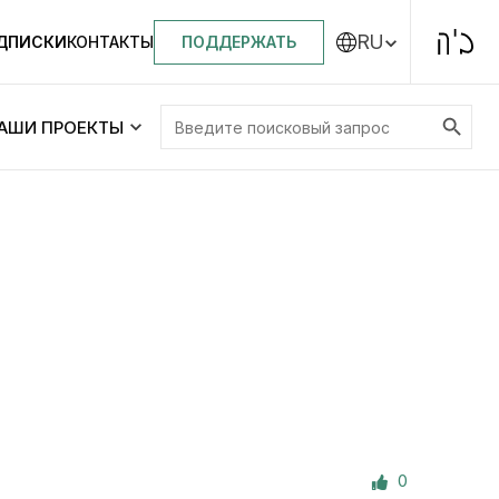
RU
ПОДДЕРЖАТЬ
ОДПИСКИ
КОНТАКТЫ
Search Button
Search
АШИ ПРОЕКТЫ
for:
Центральная синагога «Золотая Роза»
Менора
ity
Еврейский медицинский центр JMC
Днепровский лицей №144 им. Леви
ей №144 им. Леви
Ицхака Шнеерсона
на
0
Детские садики и ясли
и ясли