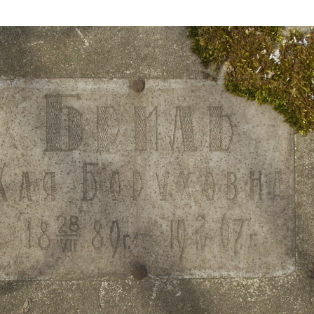
Дополнительны
востей
Сайт общины
Кашрут
ия
Контакты
Бар Мицва
Сервисы
Бат Мицва
Еврейский медицинский центр JMC
Брит Мила
Кошерный супермаркет «Kosher de
Миква
Luxe»
Шаббат
Ресторан RestArt
Мезуза
”Хумус” бар
Тфилин