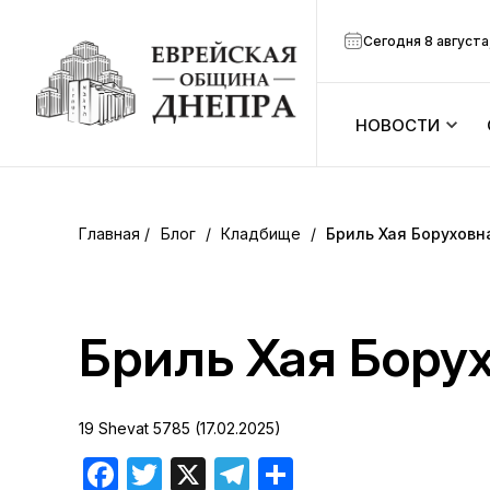
Сегодня 8 августа
НОВОСТИ
ook
Календарь
r
Блог
/
Кладбище
/
Бриль Хая Боруховн
Анонсы
ram
Зманим
Бриль Хая Бору
вить
Расписание
19 Shevat 5785 (17.02.2025)
Канал Мено
Facebook
Twitter
X
Telegram
Отправить