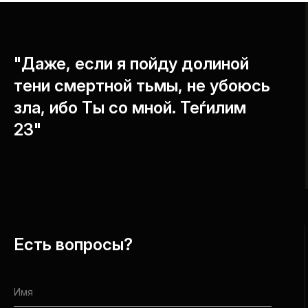
"Даже, если я пойду долиной
тени смертной тьмы, не убоюсь
зла, ибо Ты со мной. Теѓилим
23"
Есть вопросы?