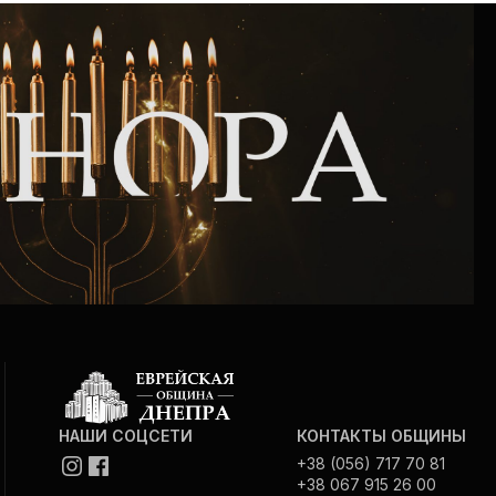
Интернет сайт общины
Музей «Память еврейского народа в
Холокост в Украине»
Мемориал памяти жертвам Холокоста
Программа реабилитации бывших
заключенных
Газета «Шабат шалом»
Большой брат – большая сестра
НАШИ СОЦСЕТИ
КОНТАКТЫ ОБЩИНЫ
+38 (056) 717 70 81
+38 067 915 26 00