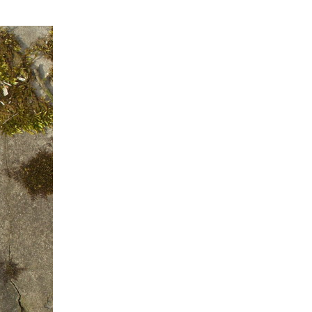
е материалы
Дом для пожилых «Бейт Барух»
DJCY-STL
Menorah Community
Пансион для мальчиков «Байт леБаним»
Пансион для девочек «Байт леБанот»
Миква
Хевра Кадиша