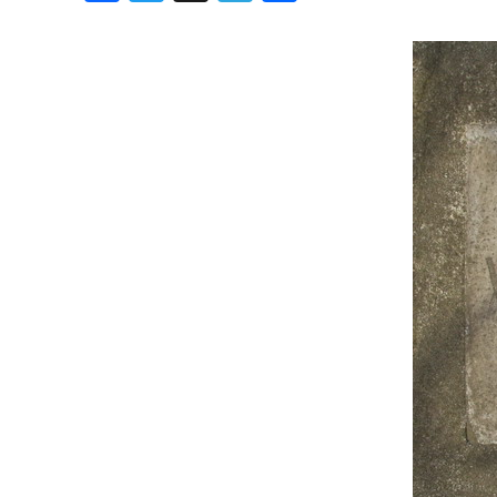
Хроника но
Дни рожден