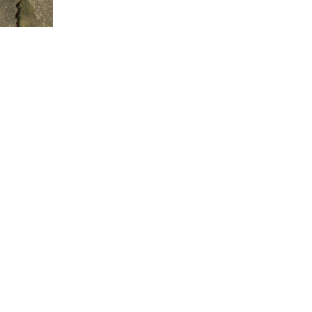
Программа обрезаний
Проведение праздников и фарбренгенов
Медицинская и социальная помощь
фонда «Дов-Бер»
Социальные программы для женщин
фонда «Хана»
Экстренный гуманитарный фонд спасения
жизни
Помощь и поддержка рожениц и
беременных женщин и их семей «Шифра и
Пупа»