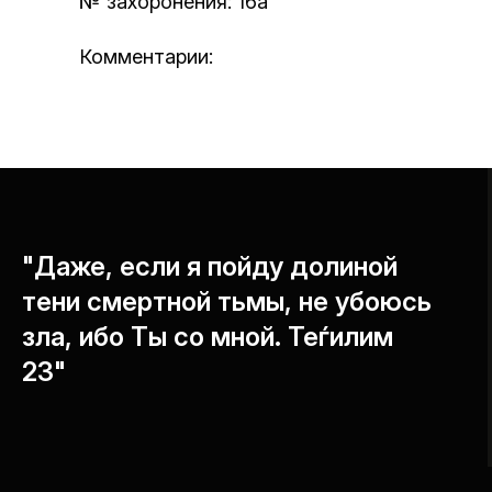
№ захоронения: 16а
Комментарии:
"Даже, если я пойду долиной
тени смертной тьмы, не убоюсь
зла, ибо Ты со мной. Теѓилим
23"