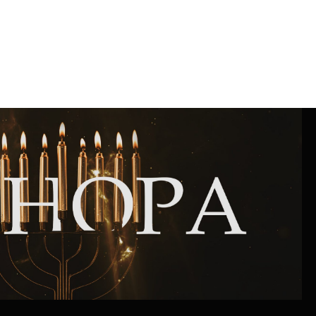
Интернет сайт общины
Музей «Память еврейского народа в
Холокост в Украине»
Мемориал памяти жертвам Холокоста
Программа реабилитации бывших
заключенных
Газета «Шабат шалом»
Большой брат – большая сестра