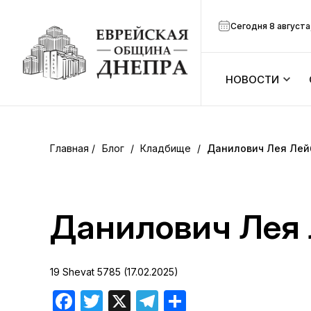
Сегодня 8 августа
НОВОСТИ
ook
Календарь
r
Блог
/
Кладбище
/
Данилович Лея Лей
Анонсы
ram
Зманим
Данилович Лея
вить
Расписание
19 Shevat 5785 (17.02.2025)
Канал Мено
Facebook
Twitter
X
Telegram
Отправить