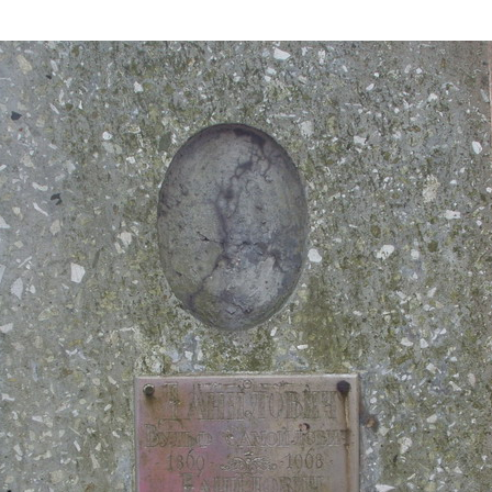
Дополнительны
востей
Сайт общины
Кашрут
ия
Контакты
Бар Мицва
Сервисы
Бат Мицва
Еврейский медицинский центр JMC
Брит Мила
Кошерный супермаркет «Kosher de
Миква
Luxe»
Шаббат
Ресторан RestArt
Мезуза
”Хумус” бар
Тфилин