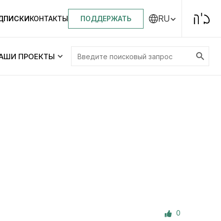
RU
ПОДДЕРЖАТЬ
ОДПИСКИ
КОНТАКТЫ
Search Button
Search
АШИ ПРОЕКТЫ
for:
Центральная синагога «Золотая Роза»
Менора
ity
Еврейский медицинский центр JMC
Днепровский лицей №144 им. Леви
ей №144 им. Леви
Ицхака Шнеерсона
на
0
Детские садики и ясли
и ясли