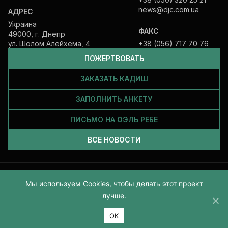
news@djc.com.ua
АДРЕС
Украина
ФАКС
49000, г. Днепр
ул. Шолом Алейхема, 4
+38 (056) 717 70 76
ПОЖЕРТВОВАТЬ
ЗАКАЗАТЬ КАДИШ
ЗАПОЛНИТЬ АНКЕТУ
ПИСЬМО НА ОЭЛЬ РЕБЕ
ВСЕ НОВОСТИ
Все права защищены и принадлежат Еврейской общине Днепра.
Мы используем Cookies, чтобы делать этот проект
2026
лучше.
ОК