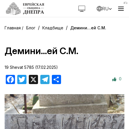
RU
/
/
Блог
Кладбище
Демини…ей С.М.
Демини…ей С.М.
19 Shevat 5785 (17.02.2025)
0
Facebook
Twitter
X
Telegram
Отправить