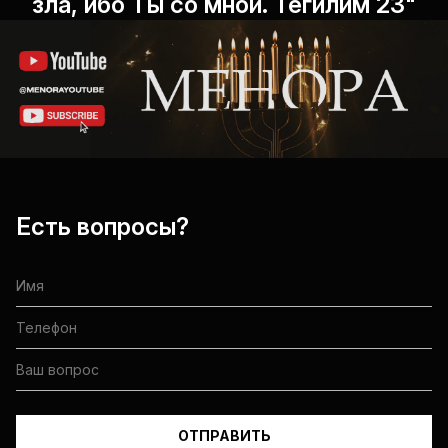
зла, ибо Ты со мной. Теѓилим 23"
Есть вопросы?