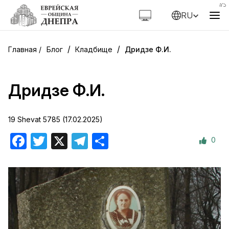
RU
/
/
Блог
Кладбище
Дридзе Ф.И.
Дридзе Ф.И.
19 Shevat 5785 (17.02.2025)
0
Facebook
Twitter
X
Telegram
Отправить