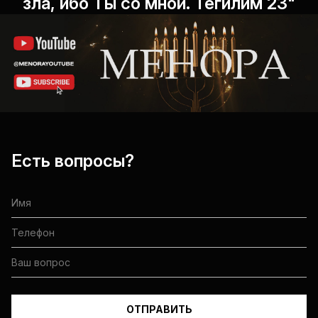
зла, ибо Ты со мной. Теѓилим 23"
Есть вопросы?