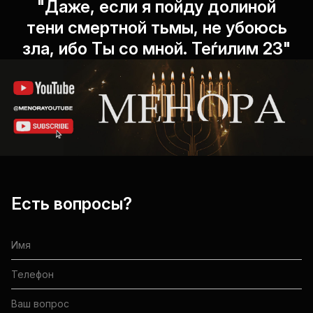
"Даже, если я пойду долиной
тени смертной тьмы, не убоюсь
зла, ибо Ты со мной. Теѓилим 23"
Есть вопросы?