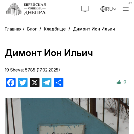
RU
/
/
Блог
Кладбище
Димонт Ион Ильич
Димонт Ион Ильич
19 Shevat 5785 (17.02.2025)
0
Facebook
Twitter
X
Telegram
Отправить