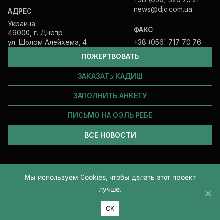
news@djc.com.ua
АДРЕС
Украина
ФАКС
49000, г. Днепр
ул. Шолом Алейхема, 4
+38 (056) 717 70 76
ПОЖЕРТВОВАТЬ
ЗАКАЗАТЬ КАДИШ
ЗАПОЛНИТЬ АНКЕТУ
ПИСЬМО НА ОЭЛЬ РЕБЕ
ВСЕ НОВОСТИ
Все права защищены и принадлежат Еврейской общине Днепра.
Мы используем Cookies, чтобы делать этот проект
2026
лучше.
ОК