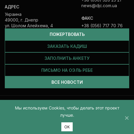
news@djc.com.ua
АДРЕС
Украина
ФАКС
49000, г. Днепр
ул. Шолом Алейхема, 4
+38 (056) 717 70 76
ПОЖЕРТВОВАТЬ
ЗАКАЗАТЬ КАДИШ
ЗАПОЛНИТЬ АНКЕТУ
ПИСЬМО НА ОЭЛЬ РЕБЕ
ВСЕ НОВОСТИ
Все права защищены и принадлежат Еврейской общине Днепра.
Мы используем Cookies, чтобы делать этот проект
2026
лучше.
ОК