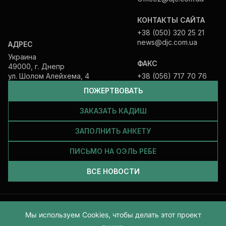
КОНТАКТЫ САЙТА
+38 (050) 320 25 21
news@djc.com.ua
АДРЕС
Украина
ФАКС
49000, г. Днепр
ул. Шолом Алейхема, 4
+38 (056) 717 70 76
ПОЖЕРТВОВАТЬ
ЗАКАЗАТЬ КАДИШ
ЗАПОЛНИТЬ АНКЕТУ
ПИСЬМО НА ОЭЛЬ РЕБЕ
ВСЕ НОВОСТИ
Все права защищены и принадлежат Еврейской общине Днепра.
Мы используем Cookies, чтобы делать этот проект
2026