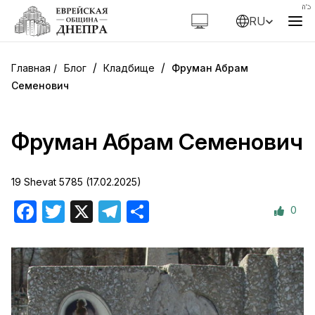
RU
/
/
Блог
Кладбище
Фруман Абрам
Семенович
Фруман Абрам Семенович
19 Shevat 5785 (17.02.2025)
0
Facebook
Twitter
X
Telegram
Отправить