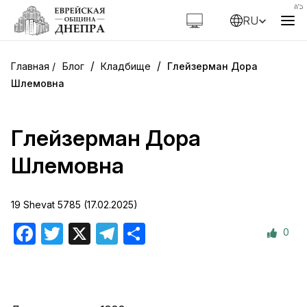
RU
/
/
Блог
Кладбище
Глейзерман Дора
Шлемовна
Глейзерман Дора
Шлемовна
19 Shevat 5785 (17.02.2025)
0
Facebook
Twitter
X
Telegram
Отправить