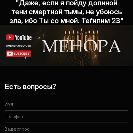
"Даже, если я пойду долиной
тени смертной тьмы, не убоюсь
зла, ибо Ты со мной. Теѓилим 23"
Есть вопросы?