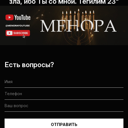
зла, ибо Ты со мной. Теѓилим 23"
Есть вопросы?