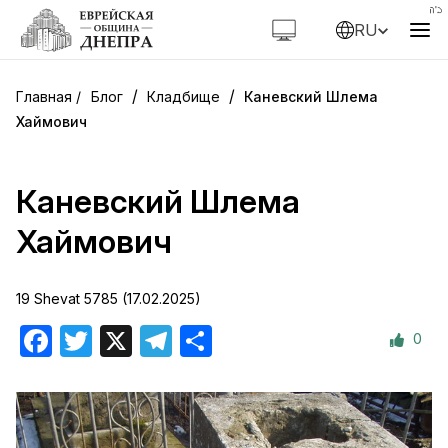
RU
/
/
Блог
Кладбище
Каневский Шлема
Хаймович
Каневский Шлема
Хаймович
19 Shevat 5785 (17.02.2025)
0
Facebook
Twitter
X
Telegram
Отправить