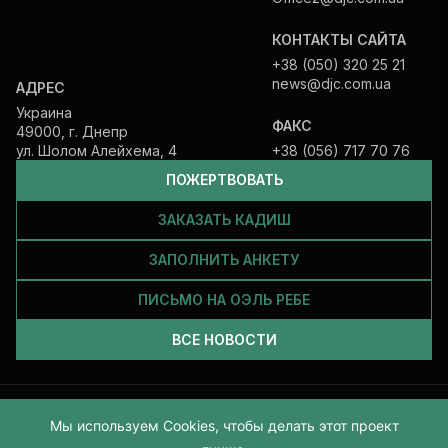
КОНТАКТЫ САЙТА
+38 (050) 320 25 21
news@djc.com.ua
АДРЕС
Украина
ФАКС
49000, г. Днепр
ул. Шолом Алейхема, 4
+38 (056) 717 70 76
ПОЖЕРТВОВАТЬ
ЗАКАЗАТЬ КАДИШ
ЗАПОЛНИТЬ АНКЕТУ
ПИСЬМО НА ОЭЛЬ РЕБЕ
ВСЕ НОВОСТИ
Все права защищены и принадлежат Еврейской общине Днепра.
Мы используем Cookies, чтобы делать этот проект
2026