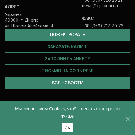
news@djc.com.ua
АДРЕС
Украина
ФАКС
49000, г. Днепр
ул. Шолом Алейхема, 4
+38 (056) 717 70 76
ПОЖЕРТВОВАТЬ
ЗАКАЗАТЬ КАДИШ
ЗАПОЛНИТЬ АНКЕТУ
ПИСЬМО НА ОЭЛЬ РЕБЕ
ВСЕ НОВОСТИ
Все права защищены и принадлежат Еврейской общине Днепра.
Мы используем Cookies, чтобы делать этот проект
2026
лучше.
ОК