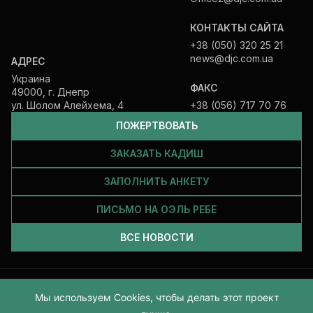
КОНТАКТЫ САЙТА
+38 (050) 320 25 21
news@djc.com.ua
АДРЕС
Украина
ФАКС
49000, г. Днепр
ул. Шолом Алейхема, 4
+38 (056) 717 70 76
ПОЖЕРТВОВАТЬ
ЗАКАЗАТЬ КАДИШ
ЗАПОЛНИТЬ АНКЕТУ
ПИСЬМО НА ОЭЛЬ РЕБЕ
ВСЕ НОВОСТИ
Все права защищены и принадлежат Еврейской общине Днепра.
Мы используем Cookies, чтобы делать этот проект
2026