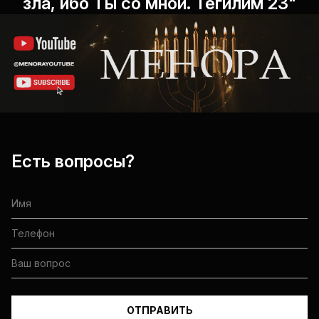
зла, ибо Ты со мной. Теѓилим 23"
Есть вопросы?