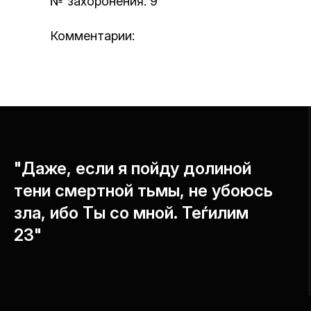
№ захоронения: 9
Комментарии:
"Даже, если я пойду долиной
тени смертной тьмы, не убоюсь
зла, ибо Ты со мной. Теѓилим
23"