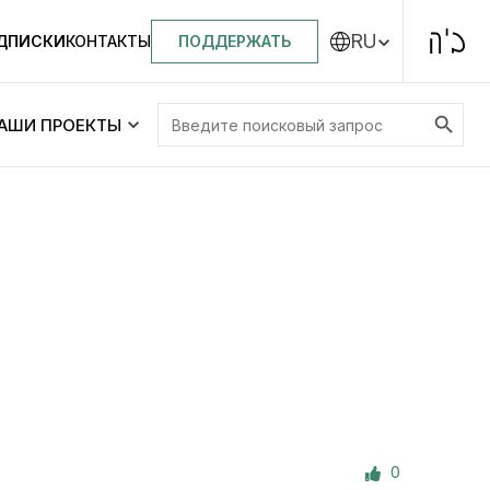
RU
ПОДДЕРЖАТЬ
ОДПИСКИ
КОНТАКТЫ
Search Button
Search
АШИ ПРОЕКТЫ
for:
Центральная синагога «Золотая Роза»
Менора
ity
Еврейский медицинский центр JMC
Днепровский лицей №144 им. Леви
ей №144 им. Леви
Ицхака Шнеерсона
на
0
Детские садики и ясли
и ясли