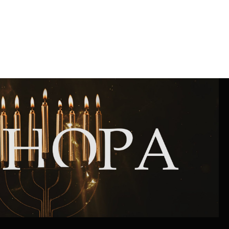
Интернет сайт общины
Музей «Память еврейского народа в
Холокост в Украине»
Мемориал памяти жертвам Холокоста
Программа реабилитации бывших
заключенных
Газета «Шабат шалом»
Большой брат – большая сестра