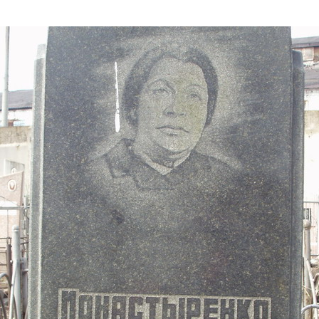
Дополнительны
востей
Сайт общины
Кашрут
ия
Контакты
Бар Мицва
Сервисы
Бат Мицва
Еврейский медицинский центр JMC
Брит Мила
Кошерный супермаркет «Kosher de
Миква
Luxe»
Шаббат
Ресторан RestArt
Мезуза
”Хумус” бар
Тфилин