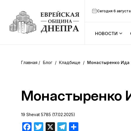
Сегодня 6 августа
НОВОСТИ
ook
Календарь
r
Блог
/
Кладбище
/
Монастыренко Ида 
Анонсы
ram
Зманим
Монастыренко 
вить
Расписание
19 Shevat 5785 (17.02.2025)
Канал Мено
Facebook
Twitter
X
Telegram
Отправить