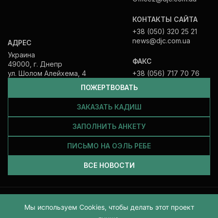
КОНТАКТЫ САЙТА
+38 (050) 320 25 21
news@djc.com.ua
АДРЕС
Украина
ФАКС
49000, г. Днепр
ул. Шолом Алейхема, 4
+38 (056) 717 70 76
ПОЖЕРТВОВАТЬ
ЗАКАЗАТЬ КАДИШ
ЗАПОЛНИТЬ АНКЕТУ
ПИСЬМО НА ОЭЛЬ РЕБЕ
ВСЕ НОВОСТИ
Все права защищены и принадлежат Еврейской общине Днепра.
Мы используем Cookies, чтобы делать этот проект
2026