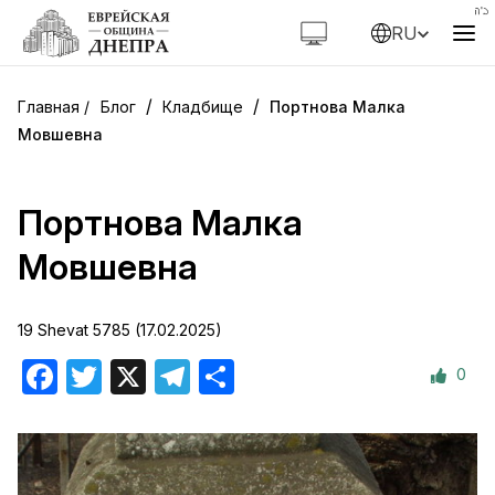
RU
/
/
Блог
Кладбище
Портнова Малка
Мовшевна
Портнова Малка
Мовшевна
19 Shevat 5785 (17.02.2025)
0
Facebook
Twitter
X
Telegram
Отправить