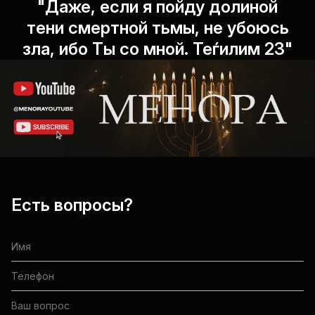
"Даже, если я пойду долиной
тени смертной тьмы, не убоюсь
зла, ибо Ты со мной. Теѓилим 23"
Есть вопросы?