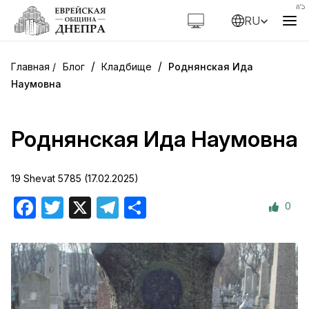
RU
/
/
Блог
Кладбище
Роднянская Ида
Наумовна
Роднянская Ида Наумовна
19 Shevat 5785 (17.02.2025)
0
Facebook
Twitter
X
Telegram
Отправить