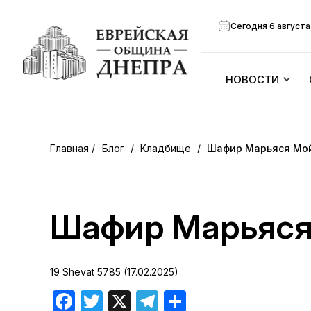
Сегодня 6 августа
НОВОСТИ
ook
Календарь
r
Блог
/
Кладбище
/
Шафир Марьяся Мо
Анонсы
ram
Зманим
Шафир Марьяся
вить
Расписание
19 Shevat 5785 (17.02.2025)
Канал Мено
Facebook
Twitter
X
Telegram
Отправить