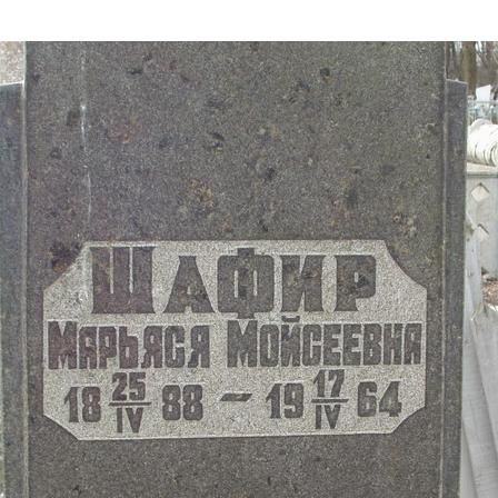
Дополнительны
востей
Сайт общины
Кашрут
ия
Контакты
Бар Мицва
Сервисы
Бат Мицва
Еврейский медицинский центр JMC
Брит Мила
Кошерный супермаркет «Kosher de
Миква
Luxe»
Шаббат
Ресторан RestArt
Мезуза
”Хумус” бар
Тфилин