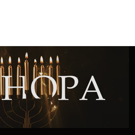
Интернет сайт общины
Музей «Память еврейского народа в
Холокост в Украине»
Мемориал памяти жертвам Холокоста
Программа реабилитации бывших
заключенных
Газета «Шабат шалом»
Большой брат – большая сестра