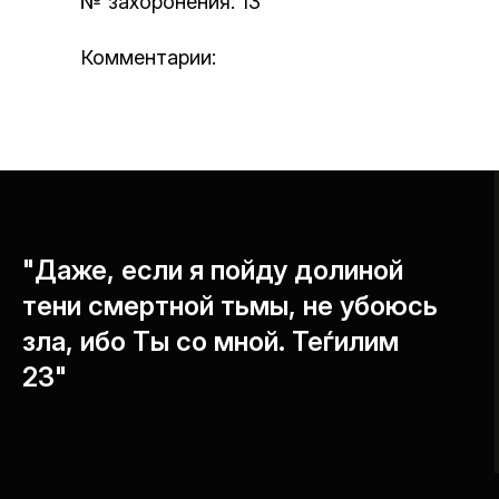
№ захоронения: 13
Комментарии:
"Даже, если я пойду долиной
тени смертной тьмы, не убоюсь
зла, ибо Ты со мной. Теѓилим
23"