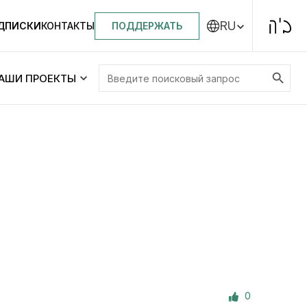
RU
ПОДДЕРЖАТЬ
ОДПИСКИ
КОНТАКТЫ
Search Button
Search
АШИ ПРОЕКТЫ
for:
Центральная синагога «Золотая Роза»
Менора
ity
Еврейский медицинский центр JMC
Днепровский лицей №144 им. Леви
ей №144 им. Леви
Ицхака Шнеерсона
на
0
Детские садики и ясли
и ясли