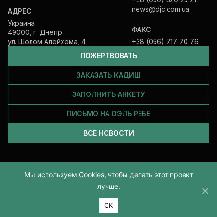
news@djc.com.ua
АДРЕС
Украина
ФАКС
49000, г. Днепр
ул. Шолом Алейхема, 4
+38 (056) 717 70 76
ПОЖЕРТВОВАТЬ
ЗАКАЗАТЬ КАДИШ
ЗАПОЛНИТЬ АНКЕТУ
ПИСЬМО НА ОЭЛЬ РЕБЕ
ВСЕ НОВОСТИ
Все права защищены и принадлежат Еврейской общине Днепра.
Мы используем Cookies, чтобы делать этот проект
2026
лучше.
ОК