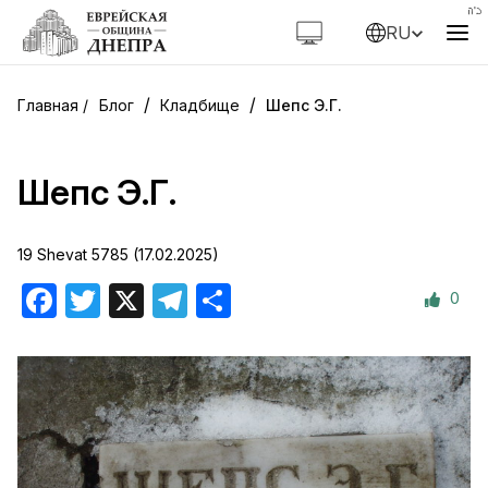
RU
/
/
Блог
Кладбище
Шепс Э.Г.
Шепс Э.Г.
19 Shevat 5785 (17.02.2025)
0
Facebook
Twitter
X
Telegram
Отправить