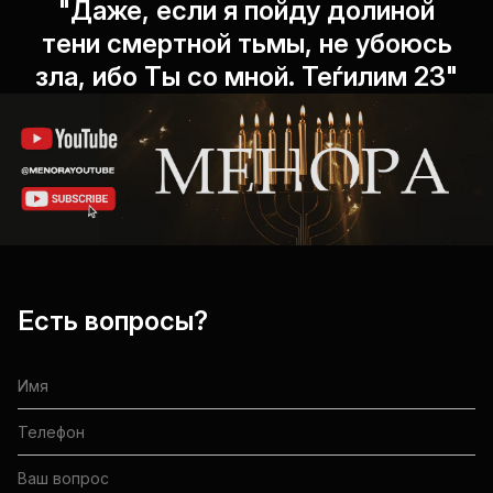
"Даже, если я пойду долиной
тени смертной тьмы, не убоюсь
зла, ибо Ты со мной. Теѓилим 23"
Есть вопросы?