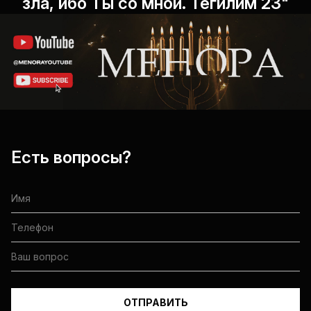
зла, ибо Ты со мной. Теѓилим 23"
Есть вопросы?