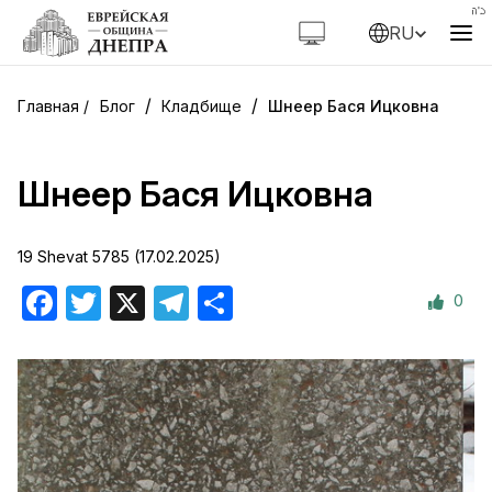
RU
/
/
Блог
Кладбище
Шнеер Бася Ицковна
Шнеер Бася Ицковна
19 Shevat 5785 (17.02.2025)
0
Facebook
Twitter
X
Telegram
Отправить