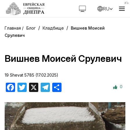
RU
/
/
Блог
Кладбище
Вишнев Моисей
Срулевич
Вишнев Моисей Срулевич
19 Shevat 5785 (17.02.2025)
0
Facebook
Twitter
X
Telegram
Отправить