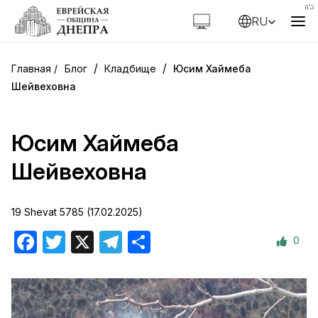
RU
/
/
Блог
Кладбище
Юсим Хаймеба
Шейвеховна
Юсим Хаймеба
Шейвеховна
19 Shevat 5785 (17.02.2025)
0
Facebook
Twitter
X
Telegram
Отправить