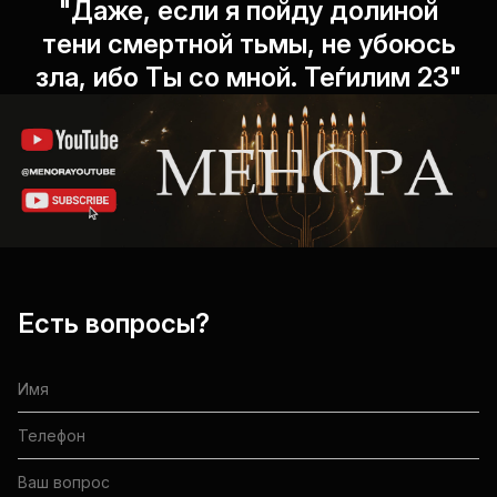
"Даже, если я пойду долиной
тени смертной тьмы, не убоюсь
зла, ибо Ты со мной. Теѓилим 23"
Есть вопросы?