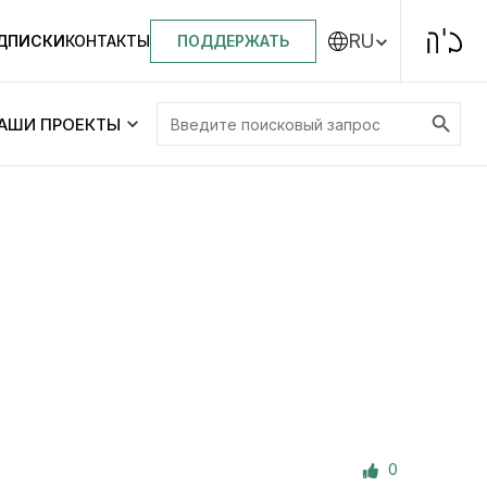
RU
ПОДДЕРЖАТЬ
ОДПИСКИ
КОНТАКТЫ
Search Button
Search
АШИ ПРОЕКТЫ
for:
Центральная синагога «Золотая Роза»
Менора
ity
Еврейский медицинский центр JMC
Днепровский лицей №144 им. Леви
ей №144 им. Леви
Ицхака Шнеерсона
на
0
Детские садики и ясли
и ясли