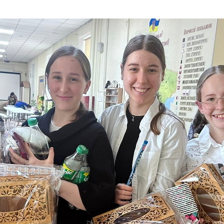
Дополнительны
востей
Сайт общины
Кашрут
ия
Контакты
Бар Мицва
Сервисы
Бат Мицва
Еврейский медицинский центр JMC
Брит Мила
Кошерный супермаркет «Kosher de
Миква
Luxe»
Шаббат
Ресторан RestArt
Мезуза
”Хумус” бар
Тфилин