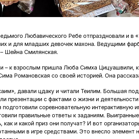
Кафе Молоко и Мед
Смерть и траур
Магазин «Иудаика»
Хевра Кадиша
Гиюр
Седьмого Любавического Ребе отпраздновали и в
Мемориальный Комплекс Холокост с
рших и для младших девочек махона. Ведущими фар
многофункциональным центром Менора
Йорцайт
ГЕТ
 – Шейна Смилянская.
База данных еврейского кладбища
Сойферский центр
ти – к взрослым пришла Люба Симха Цицуашвили, к
 Сима Романовская со своей историей. Она рассказ
хаим», давали цдаку и читали Теилим. Большая под
ели презентации с фактами о жизни и деятельност
ля подготовили соревновательную интерактивную иг
товили правильные ответы к заданиям. Выигранные
ь, как и какой приз они получат? И вот организато
отанными в игре средствами. Это внесло элемент 