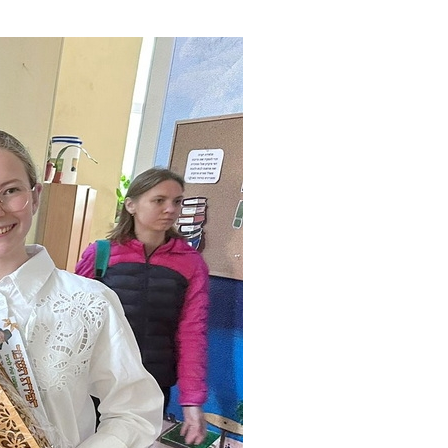
е материалы
Дом для пожилых «Бейт Барух»
DJCY-STL
Menorah Community
Пансион для мальчиков «Байт леБаним»
Пансион для девочек «Байт леБанот»
Миква
Хевра Кадиша