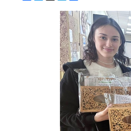
Хроника но
Дни рожден