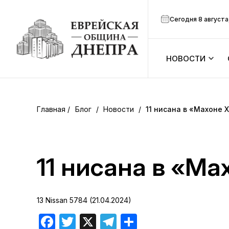
Сегодня 8 августа
НОВОСТИ
ook
Календарь
r
Блог
/
Новости
/
11 нисана в «Махоне
Анонсы
ram
Зманим
11 нисана в «М
вить
Расписание
13 Nissan 5784 (21.04.2024)
Канал Мено
Facebook
Twitter
X
Telegram
Отправить