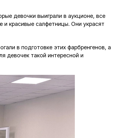
Интернет сайт общины
рые девочки выиграли в аукционе, все
е и красивые салфетницы. Они украсят
Музей «Память еврейского народа в
Холокост в Украине»
гали в подготовке этих фарбренгенов, а
Мемориал памяти жертвам Холокоста
я девочек такой интересной и
Программа реабилитации бывших
заключенных
Газета «Шабат шалом»
Большой брат – большая сестра