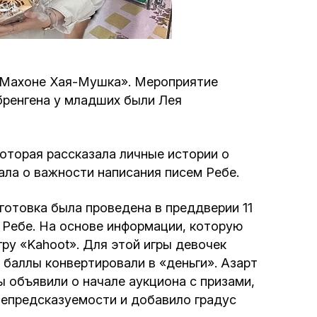
Программа обрезаний
Проведение праздников и фарбренгенов
 «Махоне Хая-Мушка». Мероприятие
Медицинская и социальная помощь
бренгена у младших были Лея
фонда «Дов-Бер»
Социальные программы для женщин
оторая рассказала личные истории о
фонда «Хана»
ала о важности написания писем Ребе.
Экстренный гуманитарный фонд спасения
готовка была проведена в преддверии 11
жизни
и Ребе. На основе информации, которую
ру «Kahoot». Для этой игры девочек
 баллы конвертировали в «деньги». Азарт
Помощь и поддержка рожениц и
беременных женщин и их семей «Шифра и
ры объявили о начале аукциона с призами,
Пупа»
непредсказуемости и добавило градус