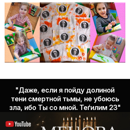
"Даже, если я пойду долиной
тени смертной тьмы, не убоюсь
зла, ибо Ты со мной. Теѓилим 23"