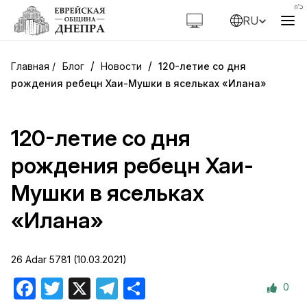
RU
/
/
Блог
Новости
120-летие со дня
рождения ребецн Хаи-Мушки в ясельках «Илана»
120-летие со дня
рождения ребецн Хаи-
Мушки в ясельках
«Илана»
26 Adar 5781 (10.03.2021)
0
Facebook
Twitter
X
Telegram
Отправить