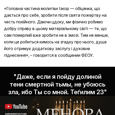
«Головна частина молитви Ізкор — обіцянка, що
дається про себе, зробити після свята пожертву на
честь покійного. Даючи цдоку, ми фізично робимо
добру справу в цьому матеріальному світі — те, що
сам померлий вже зробити не в змозі. Тим не менше,
коли це робиться кимось на згадку про нього, душа
його отримує додаткову заслугу і духовне
піднесення», – говорится в сообщении ФЕОУ.
"Даже, если я пойду долиной
тени смертной тьмы, не убоюсь
зла, ибо Ты со мной. Теѓилим 23"