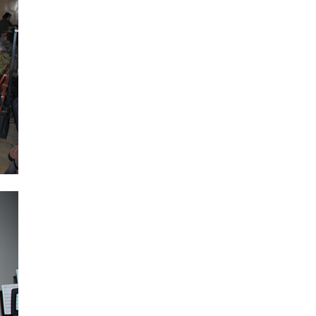
Интернет сайт общины
Музей «Память еврейского народа в
Холокост в Украине»
Мемориал памяти жертвам Холокоста
Программа реабилитации бывших
заключенных
Газета «Шабат шалом»
Большой брат – большая сестра