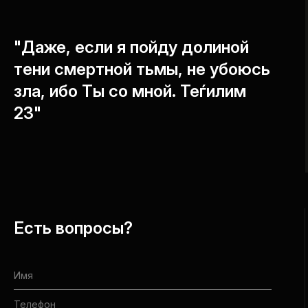
"Даже, если я пойду долиной
тени смертной тьмы, не убоюсь
зла, ибо Ты со мной. Теѓилим
23"
Есть вопросы?