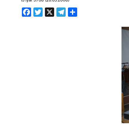
Хроника но
Facebook
Twitter
X
Telegram
Отправить
Дни рожден