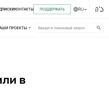
RU
ПОДДЕРЖАТЬ
ОДПИСКИ
КОНТАКТЫ
Search Button
Search
АШИ ПРОЕКТЫ
for:
Центральная синагога «Золотая Роза»
Менора
ity
Еврейский медицинский центр JMC
или в
Днепровский лицей №144 им. Леви
ей №144 им. Леви
Ицхака Шнеерсона
на
Детские садики и ясли
и ясли