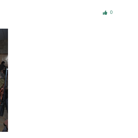
е материалы
0
Дом для пожилых «Бейт Барух»
DJCY-STL
Menorah Community
Пансион для мальчиков «Байт леБаним»
Пансион для девочек «Байт леБанот»
Миква
Хевра Кадиша