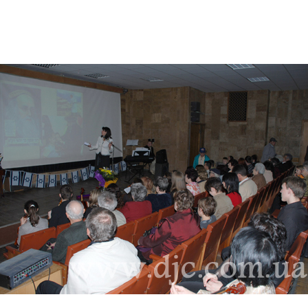
Дополнительны
востей
Сайт общины
Кашрут
ия
Контакты
Бар Мицва
Сервисы
Бат Мицва
Еврейский медицинский центр JMC
Брит Мила
Кошерный супермаркет «Kosher de
Миква
Luxe»
Шаббат
Ресторан RestArt
Мезуза
”Хумус” бар
Тфилин