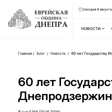
Сегодня 6 августа
НОВОСТИ
ook
Календарь
r
Блог
/
Новости
/
60 лет Государству 
Анонсы
ram
Зманим
60 лет Государ
вить
Расписание
Днепродзержин
Канал Мено
15 Iyar 5768 (20.05.2008)