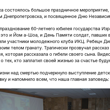
Кафе Молоко и Мед
Смерть и траур
а состоялось большое праздничное мероприятие,
Магазин «Иудаика»
м Днепропетровска, и посвященное Дню Независи
Хевра Кадиша
Гиюр
празднование 60-летнего юбилея государства Изра
Мемориальный Комплекс Холокост с
это и Йом а-Шоа, и День Памяти солдат, павших в
многофункциональным центром Менора
Йорцайт
ГЕТ
или участники молодежного клуба ИКЦ. Ребецн Ди
своим телом гранату. Трагически прозвучал расск
База данных еврейского кладбища
Сойферский центр
, которая рассказала о гибели своего сына. Вид
о тех, кто заплатил своей жизнью за счастье буд
изни над смертью подчеркнуло выступление детск
у и напомнило всем, что наша главная заповедь: 