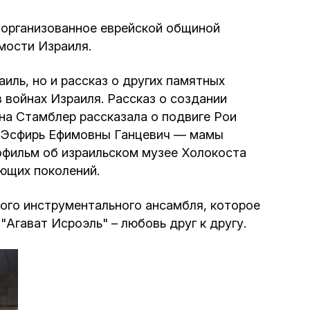
Программа обрезаний
 организованное еврейской общиной
Проведение праздников и фарбренгенов
мости Израиля.
иль, но и рассказ о других памятных
Медицинская и социальная помощь
 войнах Израиля. Рассказ о создании
фонда «Дов-Бер»
на Стамблер рассказала о подвиге Рои
аз Эсфирь Ефимовны Ганцевич — мамы
Социальные программы для женщин
еофильм об израильском музее Холокоста
фонда «Хана»
ующих поколений.
Экстренный гуманитарный фонд спасения
ого инструментального ансамбля, которое
жизни
"Агават Исроэль" – любовь друг к другу.
Помощь и поддержка рожениц и
беременных женщин и их семей «Шифра и
Пупа»