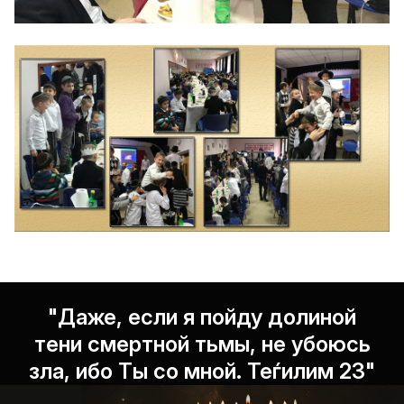
"Даже, если я пойду долиной
тени смертной тьмы, не убоюсь
зла, ибо Ты со мной. Теѓилим 23"