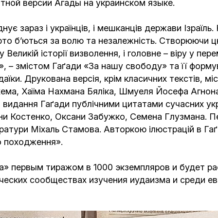
тной версии Агады на украинском языке.
є зараз і українців, і мешканців держави Ізраїль. Н
рто б’ються за волю та незалежність. Створюючи ц
 у Великій історії визволення, і головне – віру у п
, – змістом Гаґади «За нашу свободу» та її формув
юдаїки. Друкована версія, крім класичних текстів, м
хема, Хаїма Нахмана Бяліка, Шмуеля Йосефа Агнон
 видання Гаґади публічними цитатами сучасних укра
іни Костенко, Оксани Забужко, Семена Глузмана. Пе
ітератури Міхаль Стамова. Авторкою ілюстрацій в Г
го походження».
а» первым тиражом в 1000 экземпляров и будет ра
ческих сообществах изучения иудаизма и среди е