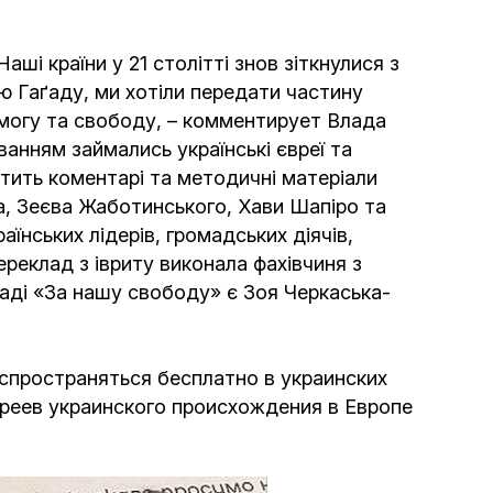
Интернет сайт общины
аші країни у 21 столітті знов зіткнулися з
ю Гаґаду, ми хотіли передати частину
Музей «Память еврейского народа в
еремогу та свободу, – комментирует Влада
Холокост в Украине»
анням займались українські євреї та
істить коментарі та методичні матеріали
Мемориал памяти жертвам Холокоста
а, Зеєва Жаботинського, Хави Шапіро та
їнських лідерів, громадських діячів,
Программа реабилитации бывших
реклад з івриту виконала фахівчиня з
заключенных
аґаді «За нашу свободу» є Зоя Черкаська-
Газета «Шабат шалом»
спространяться бесплатно в украинских
вреев украинского происхождения в Европе
Большой брат – большая сестра