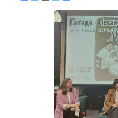
Хроника но
Дни рожден