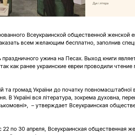
Кафе Молоко и Мед
Смерть и траур
Магазин «Иудаика»
Хевра Кадиша
Гиюр
рованного Всеукраинской общественной женской е
Мемориальный Комплекс Холокост с
 заказать всем желающим бесплатно, заполнив спе
многофункциональным центром Менора
Йорцайт
ГЕТ
ь праздничного ужина на Песах. Выход книги явля
База данных еврейского кладбища
Сойферский центр
ак как ранее украинские евреи проводили чтение 
ій та громад України до початку повномасштабної в
я. В Україні вся література, зокрема духовна, пер
ськомовні», – утверждает Всеукраинская обществ
с 22 по 30 апреля, Всеукраинская общественная ж