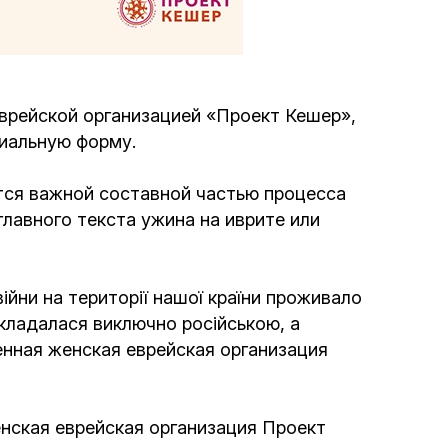
Программа обрезаний
Проведение праздников и фарбренгенов
врейской организацией «Проект Кешер»,
Медицинская и социальная помощь
циальную
форму
.
фонда «Дов-Бер»
ется важной составной частью процесса
Социальные программы для женщин
главного текста ужина на иврите или
фонда «Хана»
Экстренный гуманитарный фонд спасения
ійни на території нашої країни проживало
жизни
екладалася виключно російською, а
енная женская еврейская организация
Помощь и поддержка рожениц и
беременных женщин и их семей «Шифра и
Пупа»
енская еврейская организация Проект