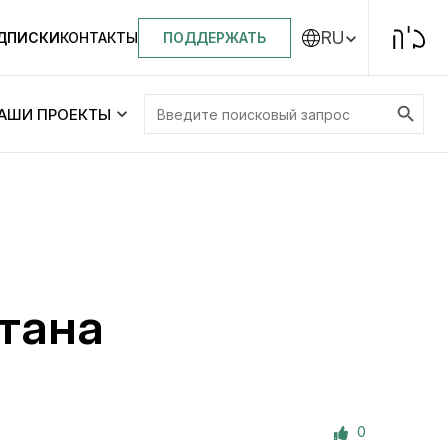
RU
ПОДДЕРЖАТЬ
ОДПИСКИ
КОНТАКТЫ
Search Button
Search
АШИ ПРОЕКТЫ
for:
Центральная синагога «Золотая Роза»
Менора
ity
Еврейский медицинский центр JMC
атана
Днепровский лицей №144 им. Леви
ей №144 им. Леви
Ицхака Шнеерсона
на
0
Детские садики и ясли
и ясли