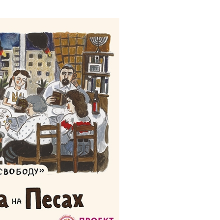
е материалы
Дом для пожилых «Бейт Барух»
DJCY-STL
Menorah Community
Пансион для мальчиков «Байт леБаним»
Пансион для девочек «Байт леБанот»
Миква
Хевра Кадиша