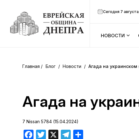
Сегодня 7 августа
НОВОСТИ
ook
Календарь
r
Блог
/
Новости
/
Агада на украинском
Анонсы
ram
Зманим
Агада на украи
вить
Расписание
7 Nissan 5784 (15.04.2024)
Канал Мено
Facebook
Twitter
X
Telegram
Отправить