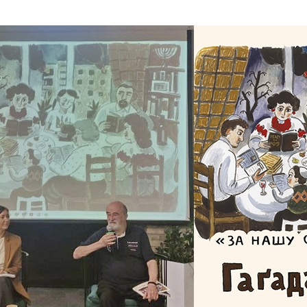
Дополнительны
востей
Сайт общины
Кашрут
ия
Контакты
Бар Мицва
Сервисы
Бат Мицва
Еврейский медицинский центр JMC
Брит Мила
Кошерный супермаркет «Kosher de
Миква
Luxe»
Шаббат
Ресторан RestArt
Мезуза
”Хумус” бар
Тфилин