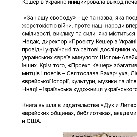
Кешер в Украине инициировала выход печа
«За нашу свободу» – це та назва, яка поєдну
жорстокістю війни, проте наші народи впе
сміливості, виклику та сили, яка міститься
Недак, директор «Проекту Кешер в Україні»
провідні українські та світові дослідники 
українських євреїв минулого: Шолом-Алей
інших. Крім того, «Проект Кешер» збагатив
митців і поетів – Святослава Вакарчука, Л
єврейської історії, культури, музики та л
Ннаді – ізраїльська художниця українсько
Книга вышла в издательстве «Дух и Литер
еврейских общинах, библиотеках, академи
и США.