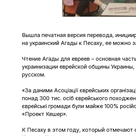
Вышла печатная версия перевода, иниции
на украинский Агады к Песаху, ее можно
Чтение Агады для евреев – основная част
украинизации еврейской общины Украины, т
русском.
«За даними Асоціації єврейських організац
понад 300 тис. осіб єврейського походженн
єврейські громади були майже 100% росій
«Проект Кешер».
К Песаху в этом году, который отмечают 