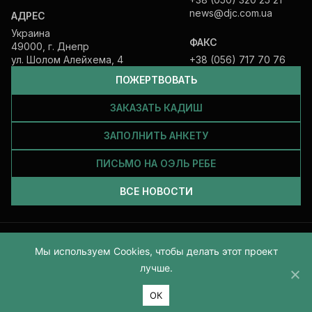
news@djc.com.ua
АДРЕС
Украина
ФАКС
49000, г. Днепр
ул. Шолом Алейхема, 4
+38 (056) 717 70 76
ПОЖЕРТВОВАТЬ
ЗАКАЗАТЬ КАДИШ
ЗАПОЛНИТЬ АНКЕТУ
ПИСЬМО НА ОЭЛЬ РЕБЕ
ВСЕ НОВОСТИ
Все права защищены и принадлежат Еврейской общине Днепра.
Мы используем Cookies, чтобы делать этот проект
2026
лучше.
ОК