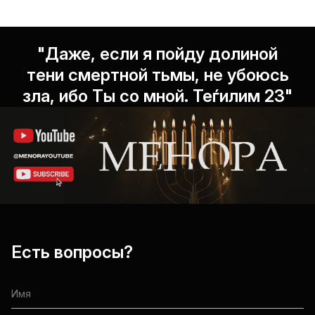
"Даже, если я пойду долиной
тени смертной тьмы, не убоюсь
зла, ибо Ты со мной. Теѓилим 23"
Есть вопросы?