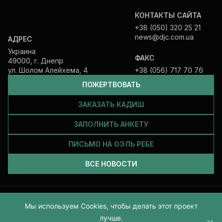
КОНТАКТЫ САЙТА
+38 (050) 320 25 21
news@djc.com.ua
АДРЕС
Украина
ФАКС
49000, г. Днепр
ул. Шолом Алейхема, 4
+38 (056) 717 70 76
ПОЖЕРТВОВАТЬ
ЗАКАЗАТЬ КАДИШ
ЗАПОЛНИТЬ АНКЕТУ
ПИСЬМО НА ОЭЛЬ РЕБЕ
ВСЕ НОВОСТИ
Все права защищены и принадлежат Еврейской общине Днепра.
Мы используем Cookies, чтобы делать этот проект
2026
лучше.