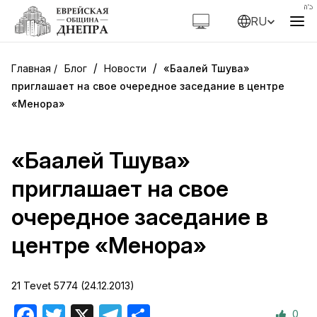
RU
/
/
Блог
Новости
«Баалей Тшува»
приглашает на свое очередное заседание в центре
«Менора»
«Баалей Тшува»
приглашает на свое
очередное заседание в
центре «Менора»
21 Tevet 5774 (24.12.2013)
0
Facebook
Twitter
X
Telegram
Отправить