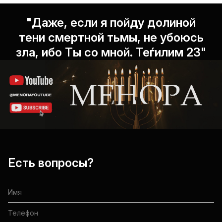
"Даже, если я пойду долиной
тени смертной тьмы, не убоюсь
зла, ибо Ты со мной. Теѓилим 23"
Есть вопросы?