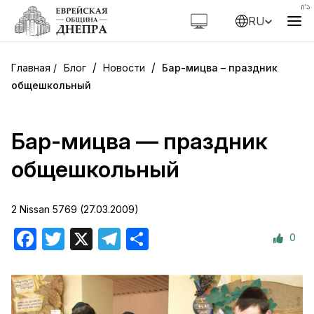
RU
/
/
Блог
Новости
Бар-мицва – праздник
общешкольный
Бар-мицва — праздник
общешкольный
2 Nissan 5769 (27.03.2009)
0
Facebook
Twitter
X
Telegram
Отправить