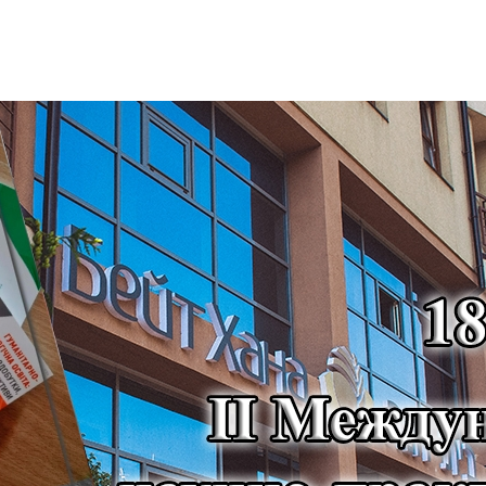
Дополнительны
востей
Сайт общины
Кашрут
ия
Контакты
Бар Мицва
Сервисы
Бат Мицва
Еврейский медицинский центр JMC
Брит Мила
Кошерный супермаркет «Kosher de
Миква
Luxe»
Шаббат
Ресторан RestArt
Мезуза
”Хумус” бар
Тфилин