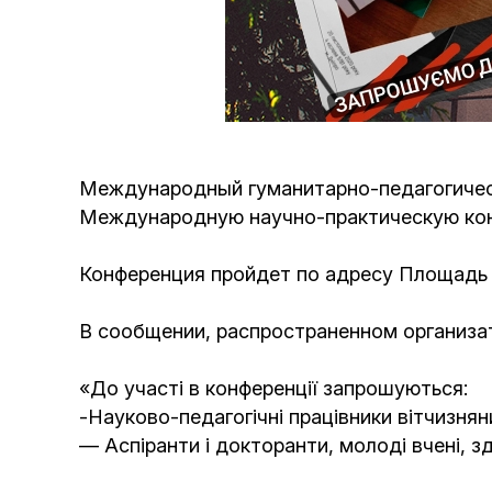
Международный гуманитарно-педагогически
Международную научно-практическую ко
Конференция пройдет по адресу Площадь Ус
В сообщении, распространенном организат
«
До участі в конференції запрошуються
:
-Науково-педагогічні працівники вітчизняни
— Аспіранти і докторанти, молоді вчені, з