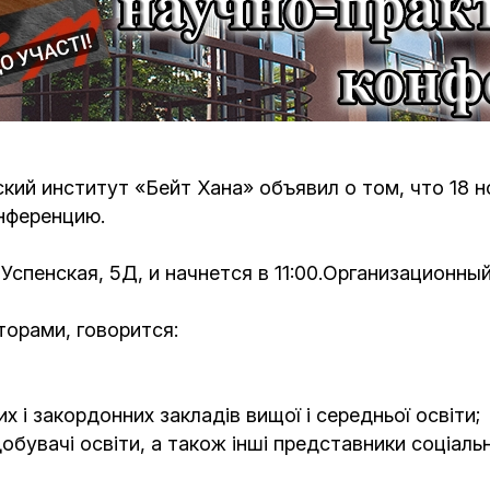
Кафе Молоко и Мед
Смерть и траур
Магазин «Иудаика»
Хевра Кадиша
Гиюр
Мемориальный Комплекс Холокост с
многофункциональным центром Менора
Йорцайт
ГЕТ
й институт «Бейт Хана» объявил о том, что 18 но
нференцию.
База данных еврейского кладбища
Сойферский центр
пенская, 5Д, и начнется в 11:00.Организационный
орами, говорится:
х і закордонних закладів вищої і середньої освіти;
добувачі освіти, а також інші представники соціаль