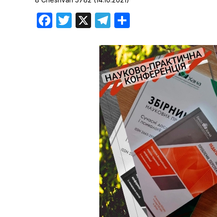
Хроника но
Facebook
Twitter
X
Telegram
Отправить
Дни рожден