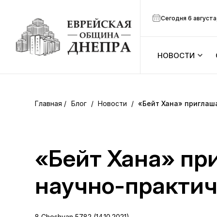
Сегодня 6 августа
НОВОСТИ
ook
Календарь
r
Блог
/
Новости
/
«Бейт Хана» приглаш
Анонсы
ram
Зманим
«Бейт Хана» пр
вить
Расписание
научно-практи
Канал Мено
8 Cheshvan 5782 (14.10.2021)