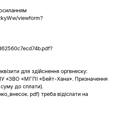
Интернет сайт общины
посиланням
VzkyWw/viewform?
Музей «Память еврейского народа в
Холокост в Украине»
d62560c7ecd74b.pdf?
Мемориал памяти жертвам Холокоста
Программа реабилитации бывших
квізити для здійснення оргвнеску:
заключенных
У «ЗВО «МГПІ «Бейт-Хана». Призначення
 суму до сплати).
Газета «Шабат шалом»
ко_внесок. pdf) треба відіслати на
Большой брат – большая сестра