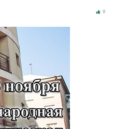
е материалы
0
Дом для пожилых «Бейт Барух»
DJCY-STL
Menorah Community
Пансион для мальчиков «Байт леБаним»
Пансион для девочек «Байт леБанот»
Миква
Хевра Кадиша