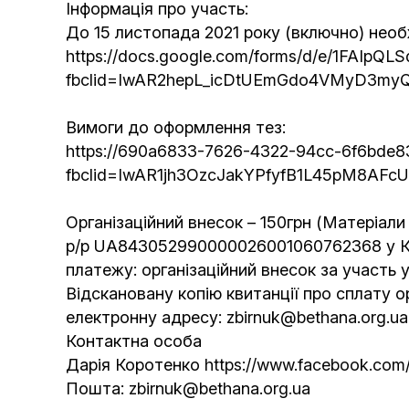
Інформація про участь:
До 15 листопада 2021 року (включно) необ
https://docs.google.com/forms/d/e/1FAI
fbclid=IwAR2hepL_icDtUEmGdo4VMyD3m
Вимоги до оформлення тез:
https://690a6833-7626-4322-94cc-6f6bde8
fbclid=IwAR1jh3OzcJakYPfyfB1L45pM8AFc
Організаційний внесок
– 150грн (Матеріали
р/р UA843052990000026001060762368 у 
платежу: організаційний внесок за участь 
Відскановану копію квитанції про сплату о
електронну адресу:
zbirnuk@bethana.org.ua
Контактна особа
Дарія Коротенко
https://www.facebook.com
Пошта:
zbirnuk@bethana.org.ua