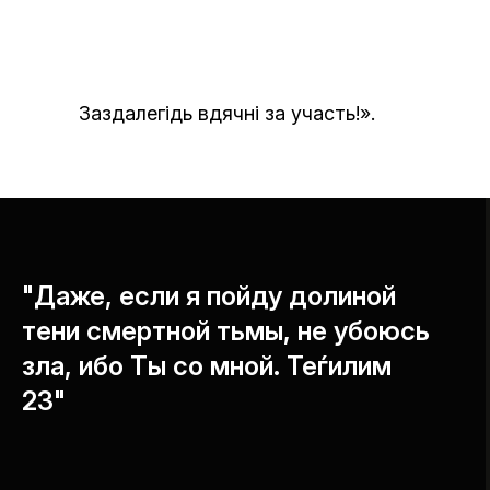
Заздалегідь вдячні за участь!».
"Даже, если я пойду долиной
тени смертной тьмы, не убоюсь
зла, ибо Ты со мной. Теѓилим
23"