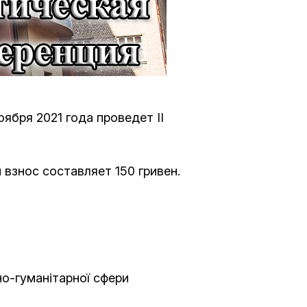
Программа обрезаний
Проведение праздников и фарбренгенов
Медицинская и социальная помощь
фонда «Дов-Бер»
ября 2021 года проведет II
Социальные программы для женщин
фонда «Хана»
 взнос составляет 150 гривен.
Экстренный гуманитарный фонд спасения
жизни
Помощь и поддержка рожениц и
беременных женщин и их семей «Шифра и
но-гуманітарної сфери
Пупа»