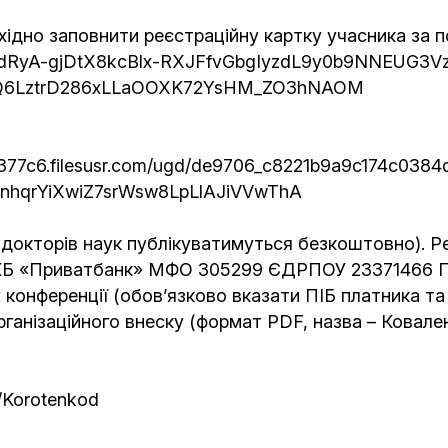
хідно заповнити реєстраційну картку учасника за 
pQLSdRyA-gjDtX8kcBlx-RXJFfvGbgIyzdL9y0b9NNEUG3
yQ6LztrD286xLLaOOXK72YsHM_ZO3hNAOM
377c6.filesusr.com/ugd/de9706_c8221b9a9c174c0384
UnhqrYiXwiZ7srWsw8LpLlAJiVVwThA
 докторів наук публікуватимуться безкоштовно). Ре
КБ «Приватбанк» МФО 305299 ЄДРПОУ 23371466 П
у конференції (обов’язково вказати ПІБ платника та
рганізаційного внеску (формат PDF, назва – Ковален
/Korotenkod