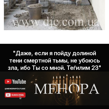
"Даже, если я пойду долиной
тени смертной тьмы, не убоюсь
зла, ибо Ты со мной. Теѓилим 23"